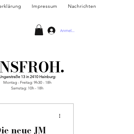
erklärung
Impressum
Nachrichten
Anmelden
ENSFROH.
ENSFROH.
Ungarstraße 13 in 2410 Hainburg:
Montag - Freitag: 9h30 - 18h
Samstag: 10h - 18h
Die neue JM