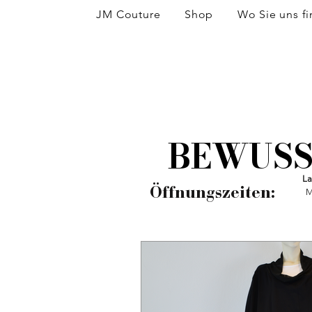
JM Couture
Shop
Wo Sie uns f
BEWUSS
BEWUSS
La
Öffnungszeiten:
M